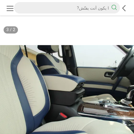
3
/
2