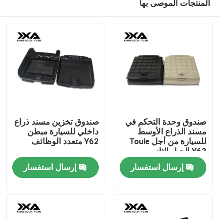
المنتجات الموصى بها
صندوق وحدة التحكم في
صندوق تخزين مسند ذراع
مسند الذراع الأوسط
داخلي للسيارة مبطن
للسيارة من أجل Toule
Y62 متعدد الوظائف
Y62 الجيل الثاني
منزل
إرسال استفسار
إرسال استفسار
المنتجات
حول بنا