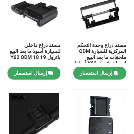
جولة في المعمل
ضبط الجودة
مسند ذراع وحدة التحكم
مسند ذراع داخلي
المركزية للسيارة ODM
للسيارة أسود ما بعد البيع
اتصل بنا
ملحقات ما بعد البيع
باترول Y62 ODM 18 19
لنيسان باترول Y62 أرمادا
إرسال استفسار
إرسال استفسار
أخبار
جميع القضايا
مدونات
الجزء الخلفي من السيارة