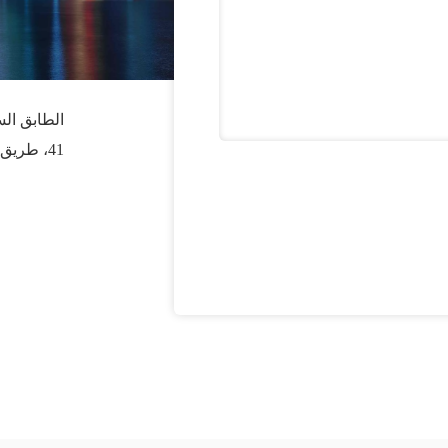
الطابق ال
41، طريق دونغسيهوان تشونغ، منطقة تشاويانغ، بكين