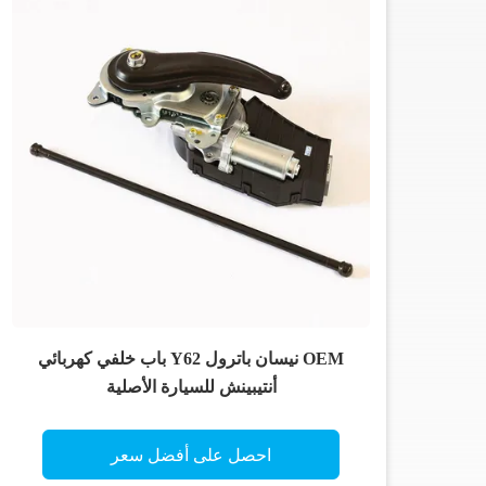
OEM نيسان باترول Y62 باب خلفي كهربائي
أنتيبينش للسيارة الأصلية
احصل على أفضل سعر