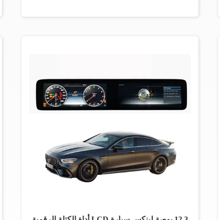
12.3 بوصة لينكس سيارة LCD أداة الكتلة الرقمية