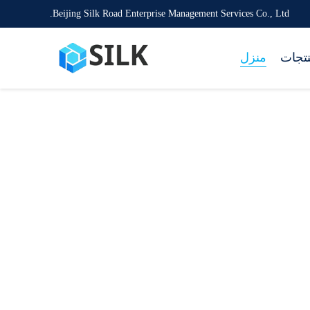
Beijing Silk Road Enterprise Management Services Co., Ltd.
نتجات
منزل