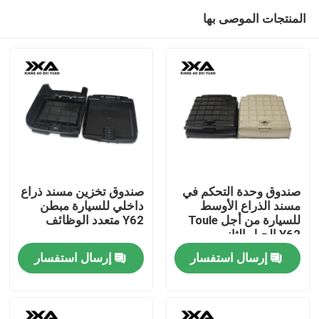
المنتجات الموصى بها
صندوق وحدة التحكم في
صندوق تخزين مسند ذراع
مسند الذراع الأوسط
داخلي للسيارة مبطن
للسيارة من أجل Toule
Y62 متعدد الوظائف
منزل
Y62 الجيل الثاني
إرسال استفسار
إرسال استفسار
المنتجات
حول بنا