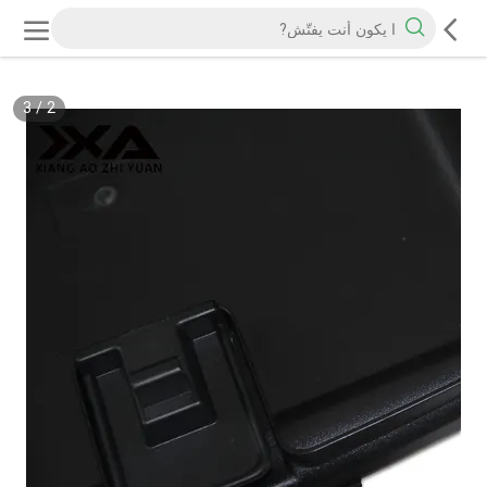
3
/
2