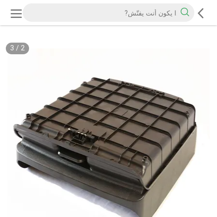
3
/
2