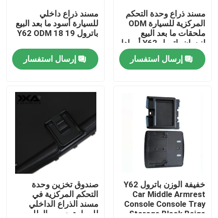
مسند ذراع وحدة التحكم
مسند ذراع داخلي
المركزية للسيارة ODM
للسيارة أسود ما بعد البيع
جولة في المعمل
ملحقات ما بعد البيع
باترول Y62 ODM 18 19
لنيسان باترول Y62 أرمادا
إرسال استفسار
إرسال استفسار
ضبط الجودة
اتصل بنا
أخبار
جميع القضايا
مدونات
خفيفة الوزن باترول Y62
صندوق تخزين وحدة
Car Middle Armrest
التحكم المركزية في
Console Console Tray
مسند الذراع الداخلي
الجزء الخلفي من السيارة
Storage Black Beige
للسيارة حسب الطلب