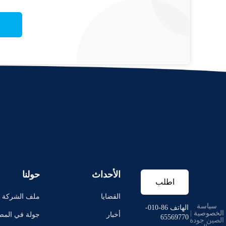
الأحداث
حولنا
اطلب
القضايا
ملف الشركة
سياسة
اقتباس
الهاتف 86-010-
الخصوصية
|
أخبار
جولة في المص
65569770
الصين جودة