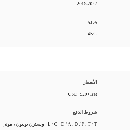
2016-2022
وزن:
4KG
الأسعار
USD+520+1set
شروط الدفع
L / C ، D / A ، D / P ، T / T ، ويسترن يونيون ، موني