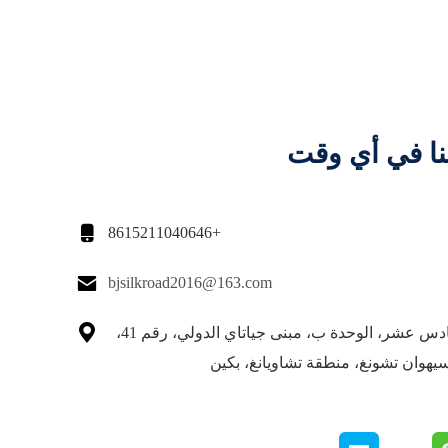
نا في أي وقت

+8615211040646

bjsilkroad2016@163.com

الطابق السادس عشر، الوحدة ب، مبنى جياتاي الدولي، رقم 41،
هوان تشونغ، منطقة تشاويانغ، بكين