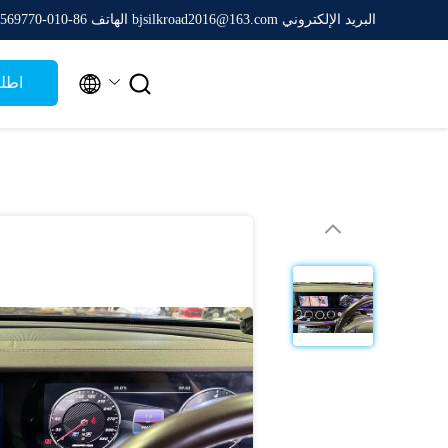
البريد الإلكتروني bjsilkroad2016@163.com
الهاتف 86-010-65569770


اطل