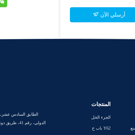
أرسلي الآن
المنتجات
الطابق السادس عشر، ا
الجزء الخل
الدولي، رقم 41،
في من ال
نع
Y62 باب خ
سيارة