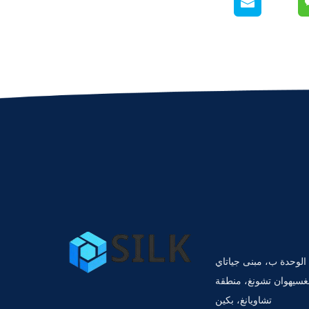
لوحدة ب، مبنى جياتاي
 طريق دونغسيهوان تشونغ، منطقة
تشاويانغ، بكين