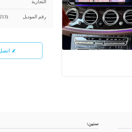
التجارية
رقم الموديل
213)
اتصل 
سنين: