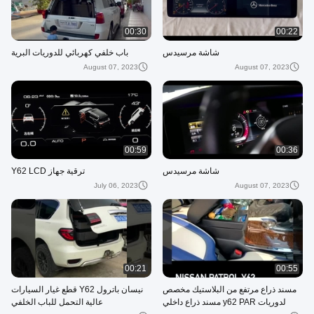
00:30
00:22
شاشة مرسيدس
باب خلفي كهربائي للدوريات البرية
August 07, 2023
August 07, 2023
00:59
00:36
شاشة مرسيدس
ترقية جهاز Y62 LCD
July 06, 2023
August 07, 2023
00:21
00:55
مسند ذراع مرتفع من البلاستيك مخصص
نيسان باترول Y62 قطع غيار السيارات
لدوريات y62 PAR مسند ذراع داخلي
عالية التحمل للباب الخلفي