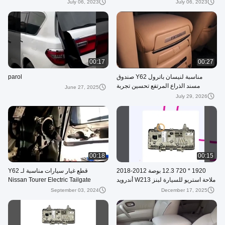
للسيارة باللون الأسود
July 06, 2023
July 06, 2023
00:17
00:27
مناسبة لنيسان باترول Y62 صندوق
parol
مسند الذراع المرتفع تحسين تجربة
June 27, 2025
القيادة ومساحة التخزين
July 29, 2026
00:18
00:15
1920 * 720 12.3 بوصة 2012-2018
قطع غيار سيارات مناسبة لـ Y62
ملاحة استريو للسيارة لبنز W213 أندرويد
Nissan Tourer Electric Tailgate
11 شاشة الوسائط المتعددة
System Tailgate Lifter
September 03, 2024
December 17, 2025